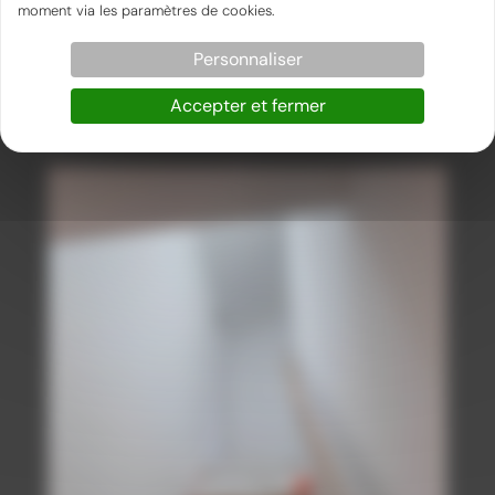
moment via les paramètres de cookies.
Personnaliser
Accepter et fermer
Les derniers articles