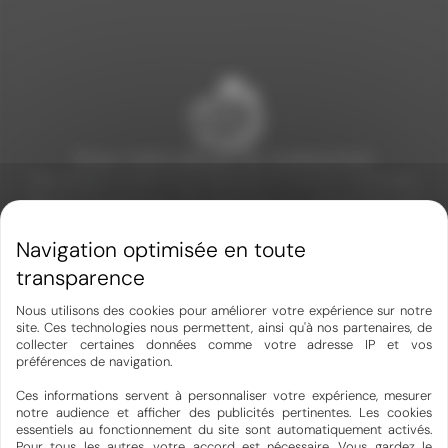
Pose méticuleuse du revêtement
Nos artisans installent avec précision le nouveau revêtement
de sol choisi (parquet, PVC, moquette, etc.), garantissant une
finition impeccable.
Nous utilisons des cookies pour améliorer votre expérience sur notre
site. Ces technologies nous permettent, ainsi qu'à nos partenaires, de
collecter certaines données comme votre adresse IP et vos
préférences de navigation.
Ces informations servent à personnaliser votre expérience, mesurer
notre audience et afficher des publicités pertinentes. Les cookies
essentiels au fonctionnement du site sont automatiquement activés.
Pour tous les autres, votre accord est nécessaire. Vous gardez le